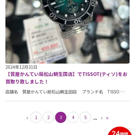
2024年12月31日
【質屋かんてい局松山朝生田店】でTISSOT(ティソ)をお
買取り致しました！
店舗名 質屋かんてい局松山朝生田店 ブランド名 TISSO …
‹
...
›
»
1
2
3
4
5